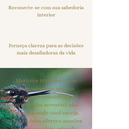
Reconecte-se com sua sabedoria
interior
Forneça clareza para as decisões
mais desafiadoras da vida
Marinice trabalha tanto
pessoalmente quanto
online, tornando sua
orientação acessível não
importa onde você esteja.
Ela também oferece sessões
enquanto viaja, criando