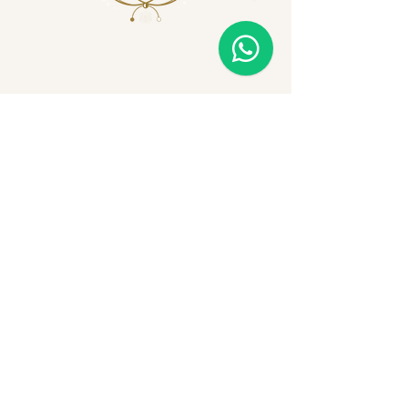
Social
Contato
Facebook
E-mail:
Instagram
marinice.fiorenza@gmail.com
Telefone:
+55 41 99697 1713